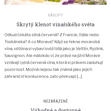
NÁKUPY
Skrytý klenot vinařského světa
Odkud čekáte silná červená? Z Francie, Itálie nebo
Toskánska? A co Morava? Když se řekne moravská
vína, většina si vybaví svěží bílá jako je Veltlín, Ryzlink,
Sauvignon. Ale málokdo ví, že právě na jižní Moravě
vznikají i plná červená vína, která si právem zasluhují
pozornost. Možná nejsou tak známá jako jejich
zahraniční konkurence, zato překvapí […]
NEZAŘAZENÉ
Výhodné a dostupné