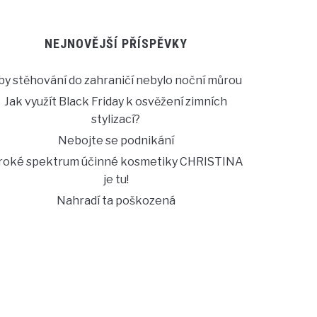
NEJNOVĚJŠÍ PŘÍSPĚVKY
by stěhování do zahraničí nebylo noční můrou
Jak využít Black Friday k osvěžení zimních
stylizací?
Nebojte se podnikání
iroké spektrum účinné kosmetiky CHRISTINA
je tu!
Nahradí ta poškozená