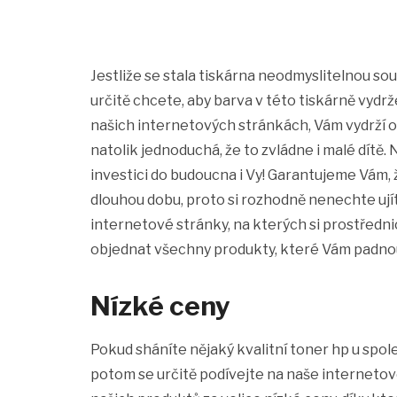
Jestliže se stala tiskárna neodmyslitelnou sou
určitě chcete, aby barva v této tiskárně vydrž
našich internetových stránkách, Vám vydrží o
natolik jednoduchá, že to zvládne i malé dítě
investici do budoucna i Vy! Garantujeme Vám, 
dlouhou dobu, proto si rozhodně nenechte ujít
internetové stránky, na kterých si prostřed
objednat všechny produkty, které Vám padno
Nízké ceny
Pokud sháníte nějaký kvalitní toner hp u spo
potom se určitě podívejte na naše interneto