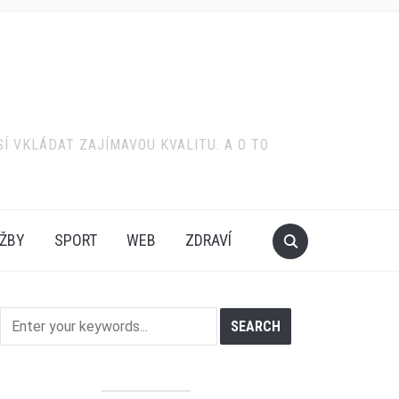
SÍ VKLÁDAT ZAJÍMAVOU KVALITU. A O TO
ŽBY
SPORT
WEB
ZDRAVÍ