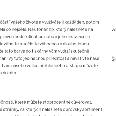
částí Vašeho života a využíváte ji každý den, potom
ela co nejdéle. Náš
toner hp
, který naleznete na
A
pravdu hodně dlouhou dobu a jeho instalace je
. Neváhejte a udělejte výhodnou a dlouhodobou
že tato barva do tiskárny Vám vydrží skutečně
 ani Vy tuto jedinečnou příležitost a navštivte naše
Š
nictvím našeho velice přehledného e-shopu můžete
u do oka.
lečnosti, které můžete stoprocentně důvěřovat,
vé stránky, na kterých naleznete obrovský sortiment