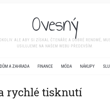
Ovesný
KOLIV. ALE ABY SI ZÍSKAL ČTENÁŘE A DOBRÉ RENOMÉ, MU
USILUJEME NA NAŠEM WEBU PŘEDEVŠÍM.
DŮM A ZAHRADA
FINANCE
MÓDA
NÁKUPY
SLU
 rychlé tisknutí