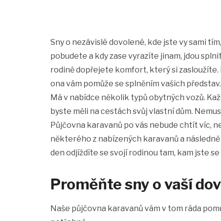
Sny o nezávislé dovolené, kde jste vy sami tím,
pobudete a kdy zase vyrazíte jinam, jdou splnit
rodině dopřejete komfort, který si zasloužíte.
ona vám pomůže se splněním vašich představ.
Má v nabídce několik typů obytných vozů. Kaž
byste měli na cestách svůj vlastní dům. Nemusí
Půjčovna karavanů
po vás nebude chtít víc, n
některého z nabízených karavanů a následně d
den odjíždíte se svojí rodinou tam, kam jste se
Proměňte sny o vaší dov
Naše půjčovna karavanů vám v tom ráda pomůž