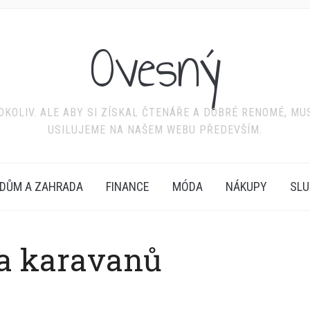
Ovesný
KOLIV. ALE ABY SI ZÍSKAL ČTENÁŘE A DOBRÉ RENOMÉ, MU
USILUJEME NA NAŠEM WEBU PŘEDEVŠÍM.
DŮM A ZAHRADA
FINANCE
MÓDA
NÁKUPY
SLU
a karavanů