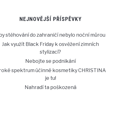
NEJNOVĚJŠÍ PŘÍSPĚVKY
by stěhování do zahraničí nebylo noční můrou
Jak využít Black Friday k osvěžení zimních
stylizací?
Nebojte se podnikání
iroké spektrum účinné kosmetiky CHRISTINA
je tu!
Nahradí ta poškozená