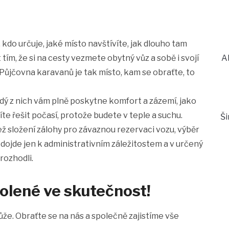
 kdo určuje, jaké místo navštívíte, jak dlouho tam
 tím, že si na cesty vezmete obytný vůz a sobě i svojí
A
 Půjčovna karavanů je tak místo, kam se obraťte, to
dý z nich vám plně poskytne komfort a zázemí, jako
te řešit počasí, protože budete v teple a suchu.
Š
ež složení zálohy pro závaznou rezervaci vozu, výběr
ojde jen k administrativním záležitostem a v určený
 rozhodli.
olené ve skutečnost!
e. Obraťte se na nás a společně zajistíme vše