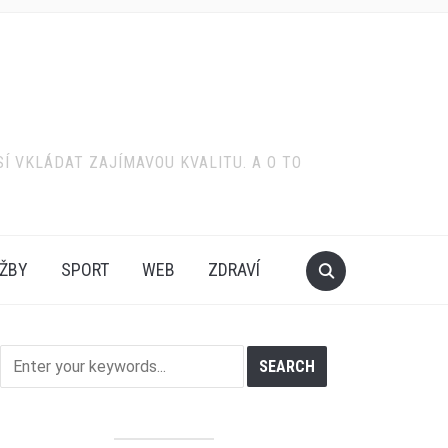
SÍ VKLÁDAT ZAJÍMAVOU KVALITU. A O TO
ŽBY
SPORT
WEB
ZDRAVÍ