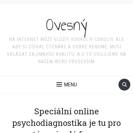
Ovesný
NA INTERNET MŮŽE VLOŽIT KDOKOLIV COKOLIV. ALE
ABY SI ZÍSKAL ČTENÁŘE A DOBRÉ RENOMÉ, MUSÍ
VKLÁDAT ZAJÍMAVOU KVALITU. A O TO USILUJEME NA
NAŠEM WEBU PŘEDEVŠÍM.
MENU
Speciální online
psychodiagnostika je tu pro