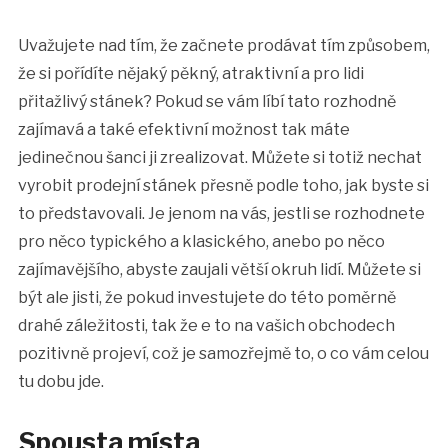
Uvažujete nad tím, že začnete prodávat tím způsobem,
že si pořídíte nějaký pěkný, atraktivní a pro lidi
přitažlivý stánek? Pokud se vám líbí tato rozhodně
zajímavá a také efektivní možnost tak máte
jedinečnou šanci ji zrealizovat. Můžete si totiž nechat
vyrobit
prodejní stánek
přesně podle toho, jak byste si
to představovali. Je jenom na vás, jestli se rozhodnete
pro něco typického a klasického, anebo po něco
zajímavějšího, abyste zaujali větší okruh lidí. Můžete si
být ale jisti, že pokud investujete do této poměrně
drahé záležitosti, tak že e to na vašich obchodech
pozitivně projeví, což je samozřejmě to, o co vám celou
tu dobu jde.
Spousta místa