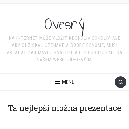
Ovesný
NA INTERNET MŮŽE VLOŽIT KDOKOLIV COKOLIV. ALE
ABY SI ZÍSKAL ČTENÁŘE A DOBRÉ RENOMÉ, MUSÍ
VKLÁDAT ZAJÍMAVOU KVALITU. A O TO USILUJEME NA
NAŠEM WEBU PŘEDEVŠÍM.
MENU
Ta nejlepší možná prezentace