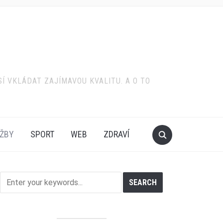
SÍ VKLÁDAT ZAJÍMAVOU KVALITU. A O TO
ŽBY
SPORT
WEB
ZDRAVÍ