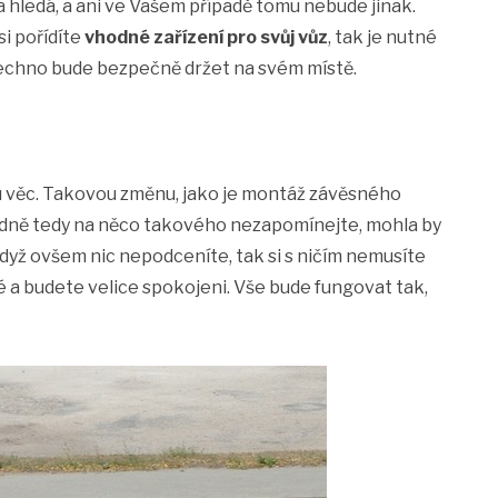
na hledá, a ani ve Vašem případě tomu nebude jinak.
i pořídíte
vhodné zařízení pro svůj vůz
, tak je nutné
šechno bude bezpečně držet na svém místě.
ou věc. Takovou změnu, jako je montáž závěsného
odně tedy na něco takového nezapomínejte, mohla by
yž ovšem nic nepodceníte, tak si s ničím nemusíte
své a budete velice spokojeni. Vše bude fungovat tak,