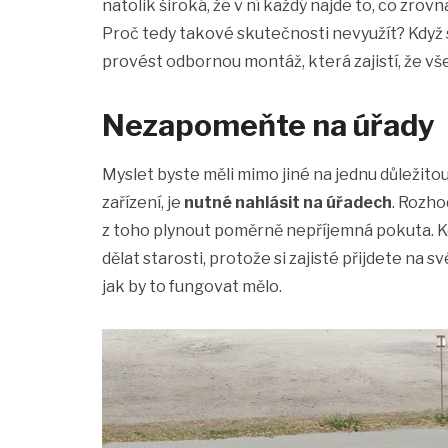
natolik široká, že v ní každý najde to, co zrov
Proč tedy takové skutečnosti nevyužít? Když s
provést odbornou montáž, která zajistí, že v
Nezapomeňte na úřady
Myslet byste měli mimo jiné na jednu důležit
zařízení, je
nutné nahlásit na úřadech
. Rozh
z toho plynout poměrně nepříjemná pokuta. Kd
dělat starosti, protože si zajisté přijdete na 
jak by to fungovat mělo.