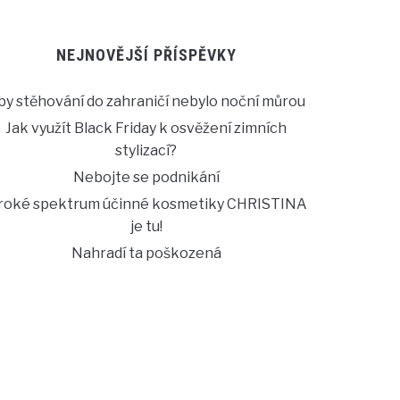
NEJNOVĚJŠÍ PŘÍSPĚVKY
by stěhování do zahraničí nebylo noční můrou
Jak využít Black Friday k osvěžení zimních
stylizací?
Nebojte se podnikání
iroké spektrum účinné kosmetiky CHRISTINA
je tu!
Nahradí ta poškozená