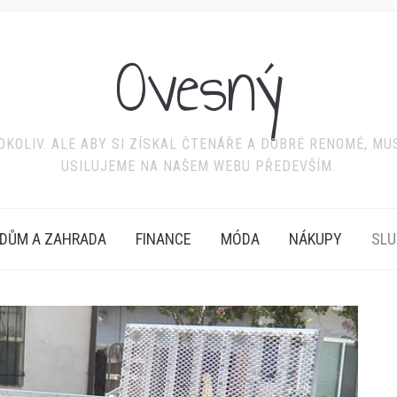
Ovesný
KOLIV. ALE ABY SI ZÍSKAL ČTENÁŘE A DOBRÉ RENOMÉ, MU
USILUJEME NA NAŠEM WEBU PŘEDEVŠÍM.
DŮM A ZAHRADA
FINANCE
MÓDA
NÁKUPY
SLU