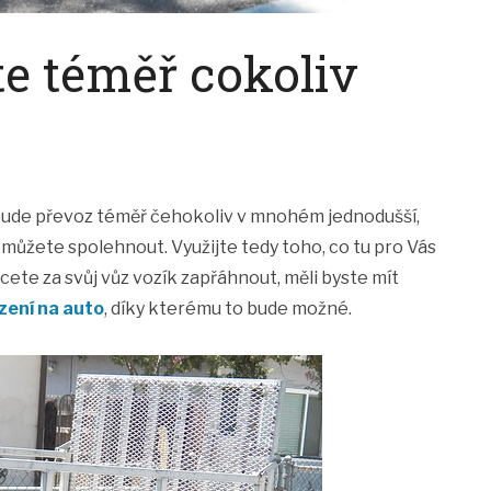
te téměř cokoliv
 bude převoz téměř čehokoliv v mnohém jednodušší,
 můžete spolehnout. Využijte tedy toho, co tu pro Vás
cete za svůj vůz vozík zapřáhnout, měli byste mít
zení na auto
, díky kterému to bude možné.