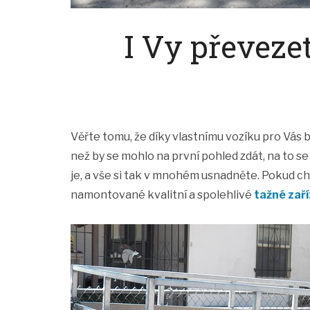
I Vy převeze
Věřte tomu, že díky vlastnímu vozíku pro Vás
než by se mohlo na první pohled zdát, na to se
je, a vše si tak v mnohém usnadněte. Pokud ch
namontované kvalitní a spolehlivé
tažné zaří