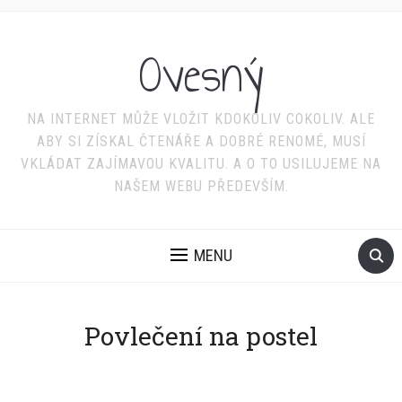
Ovesný
NA INTERNET MŮŽE VLOŽIT KDOKOLIV COKOLIV. ALE
ABY SI ZÍSKAL ČTENÁŘE A DOBRÉ RENOMÉ, MUSÍ
VKLÁDAT ZAJÍMAVOU KVALITU. A O TO USILUJEME NA
NAŠEM WEBU PŘEDEVŠÍM.
MENU
Povlečení na postel