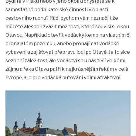
Bydlíte v Písku nebo v jeho okolí a chystáte se k
samostatné podnikatelské činnosti v oblasti
cestovního ruchu? Rádi bychom vám naznačili, že
můžete alespoň zvážit možnosti, které souvisí s řekou
Otavou. Například otevřít vodácký kemp na vlastním či
pronajatém pozemku, anebo pronajímat vodácké
vybavení a zajišťovat přepravu lodí po Otavě. Je to sice
sezonní záležitost, ale vodáctví se u nás těší velkému
zájmu a řeka Otava patří k nejkrásnějším řekám v celé
Evropě, a je pro vodácká putování velmi atraktivní.