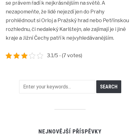
se právem řadí k nejkrásnějším na světě. A
nezapomeňte, že lidé nejezdí jen do Prahy
prohlédnout si Orloj a Pražský hrad nebo Petřínskou
rozhlednu, či nedaleký Karlštejn, ale zajímají je i jiné
kraje a Jižní Čechy patří k nejvyhledávanějším.
3.1/5 - (7 votes)
NEJNOVĚJŠÍ PŘÍSPĚVKY