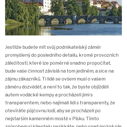
Jestliže budete mít svůj podnikatelský záměr
promyšlený do posledního detailu, kromě provozních
záležitostí, které lze poměrně snadno propočítat,
bude vaše činnost závislá na tom jediném, a sice na
zájmu zákazníků. Ti lidé se ovšem musí o vašem
záměru dozvědět, a není to tak, že byste objížděli
autem vodácké kempy a procházeli jimi s
transparentem, nebo najímali lidi s transparenty, že
otevíráte půjčovnu lodí, aby se procházeli po
nejstarším kamenném mostě v Písku. Tímto
způsobem si klientelu nezískáte, nebo snad možná pár