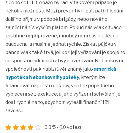
z čeho šetřit, třebaže by rád. V takovém případě je
několik možností. Mezi preventivní pak patří hledání
dalšího příjmu v podobě brigády, nebo nového
zaměstnání s vyšším platem. Pokud nás však situace
zastihne nepřipravené, mnohdy není čas hledět do
budoucna, a musíme jednat rychle. Získat půjčku v
bance však také trvá, jelikož její vyřizování je spojeno
se spoustou administrativy a ověřování. Nebankovní
společnosti pak nabízí úvěr známý jako
americká
hypotéka Nebankovnihypoteky
, kterým lze
financovat naprosto cokoliv, včetně případného
vyplacení se z exekuce, a jeho vyřízení i schválení je
dost rychlé na to, abychom vyřešili finanční tíži
zavčasu.
3.8/5 - (10 votes)