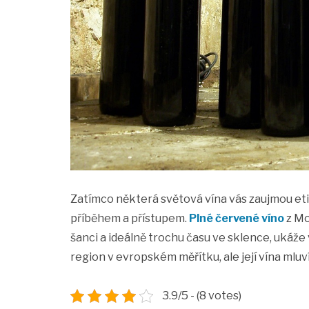
Zatímco některá světová vína vás zaujmou et
příběhem a přístupem.
Plné červené víno
z Mo
šanci a ideálně trochu času ve sklence, ukáže 
region v evropském měřítku, ale její vína mluv
3.9/5 - (8 votes)