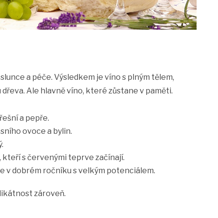
t slunce a péče. Výsledkem je víno s plným tělem,
dřeva. Ale hlavně víno, které zůstane v paměti.
řešní a pepře.
sního ovoce a bylin.
.
y, kteří s červenými teprve začínají.
ale v dobrém ročníku s velkým potenciálem.
elikátnost zároveň.