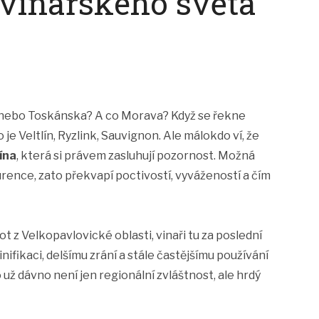
 vinařského světa
e nebo Toskánska? A co Morava? Když se řekne
ko je Veltlín, Ryzlink, Sauvignon. Ale málokdo ví, že
ína
, která si právem zasluhují pozornost. Možná
rence, zato překvapí poctivostí, vyvážeností a čím
t z Velkopavlovické oblasti, vinaři tu za poslední
nifikaci, delšímu zrání a stále častějšímu používání
 už dávno není jen regionální zvláštnost, ale hrdý