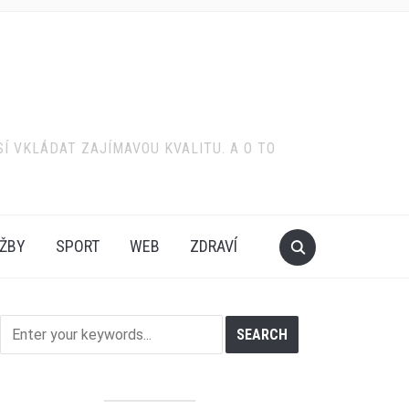
SÍ VKLÁDAT ZAJÍMAVOU KVALITU. A O TO
ŽBY
SPORT
WEB
ZDRAVÍ