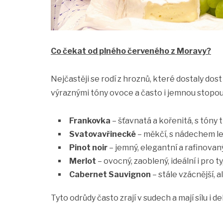
Co čekat od plného červeného z Moravy?
Nejčastěji se rodí z hroznů, které dostaly dos
výraznými tóny ovoce a často i jemnou stopou 
Frankovka
– šťavnatá a kořenitá, s tóny t
Svatovavřinecké
– měkčí, s nádechem le
Pinot noir
– jemný, elegantní a rafinovaný
Merlot
– ovocný, zaoblený, ideální i pro t
Cabernet Sauvignon
– stále vzácnější, 
Tyto odrůdy často zrají v sudech a mají sílu i d