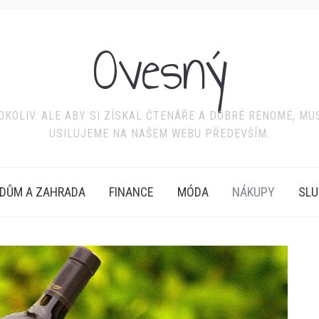
Ovesný
KOLIV. ALE ABY SI ZÍSKAL ČTENÁŘE A DOBRÉ RENOMÉ, MU
USILUJEME NA NAŠEM WEBU PŘEDEVŠÍM.
DŮM A ZAHRADA
FINANCE
MÓDA
NÁKUPY
SLU