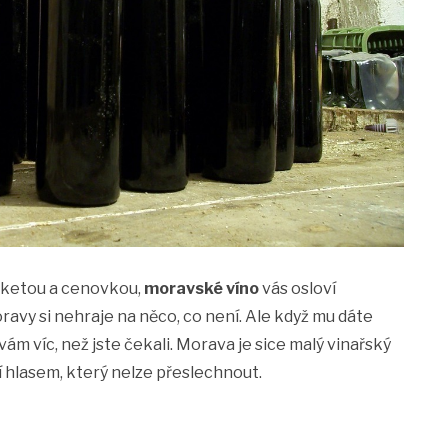
iketou a cenovkou,
moravské víno
vás osloví
ravy si nehraje na něco, co není. Ale když mu dáte
vám víc, než jste čekali. Morava je sice malý vinařský
í hlasem, který nelze přeslechnout.