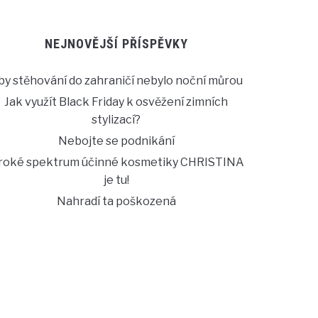
NEJNOVĚJŠÍ PŘÍSPĚVKY
by stěhování do zahraničí nebylo noční můrou
Jak využít Black Friday k osvěžení zimních
stylizací?
Nebojte se podnikání
iroké spektrum účinné kosmetiky CHRISTINA
je tu!
Nahradí ta poškozená