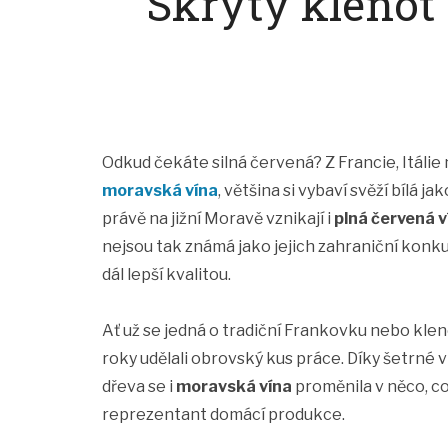
Skrytý klenot
Odkud čekáte silná červená? Z Francie, Itáli
moravská vína
, většina si vybaví svěží bílá ja
právě na jižní Moravě vznikají i
plná červená v
nejsou tak známá jako jejich zahraniční konku
dál lepší kvalitou.
Ať už se jedná o tradiční Frankovku nebo kleno
roky udělali obrovský kus práce. Díky šetrné vi
dřeva se i
moravská vína
proměnila v něco, co
reprezentant domácí produkce.