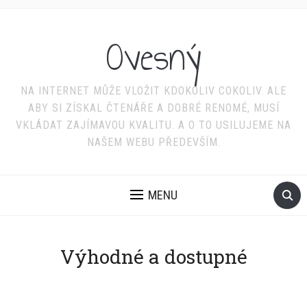
Ovesný
NA INTERNET MŮŽE VLOŽIT KDOKOLIV COKOLIV. ALE
ABY SI ZÍSKAL ČTENÁŘE A DOBRÉ RENOMÉ, MUSÍ
VKLÁDAT ZAJÍMAVOU KVALITU. A O TO USILUJEME NA
NAŠEM WEBU PŘEDEVŠÍM.
MENU
Výhodné a dostupné