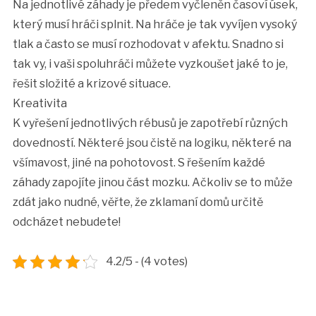
Na jednotlivé záhady je předem vyčleněn časoví úsek,
který musí hráči splnit. Na hráče je tak vyvíjen vysoký
tlak a často se musí rozhodovat v afektu. Snadno si
tak vy, i vaši spoluhráči můžete vyzkoušet jaké to je,
řešit složité a krizové situace.
Kreativita
K vyřešení jednotlivých rébusů je zapotřebí různých
dovedností. Některé jsou čistě na logiku, některé na
všímavost, jiné na pohotovost. S řešením každé
záhady zapojíte jinou část mozku. Ačkoliv se to může
zdát jako nudné, věřte, že zklamaní domů určitě
odcházet nebudete!
4.2/5 - (4 votes)