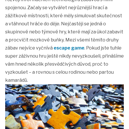
spojenou. Začaly se vytvářet nejrůznější hrací a
zážitkové místnosti, které měly simulovat skutečnost
a vtáhnout hráče do děje. Nejčastěji se jedná o
skupinové nebo týmové hry, které mají za úkol zabavit
a procvičit mozkové buňky. Mezi všemi těmito druhy
zábav nejvíce vyčnívá
escape game
. Pokud jste tuhle
super záživnou hru ještě nikdy nevyzkoušeli, přinášíme
vám hned několik přesvědčivých důvod, proč to
vyzkoušet – a rovnou s celou rodinou nebo partou
kamarádů.