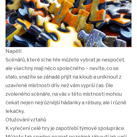
Napětí
Scénářů, které si he hře můžete vybrat je nespočet,
ale všechny mají něco společného – nevíte, co se
stalo, snažíte se záhadě přijít na kloub a uniknout z
uzavřené místnosti dřív než vám vyprší čas. Dle
zvoleného scénáře, na vás v této místnosti mohou
čekat nejen nejrůznější hádanky a rébusy, ale i různé
lekačky.
Otužování vztahů
K vyřečení celé hry je zapotřebí týmové spolupráce.
Můžete tak snadno poznat neznámá zákoutí jak vaší