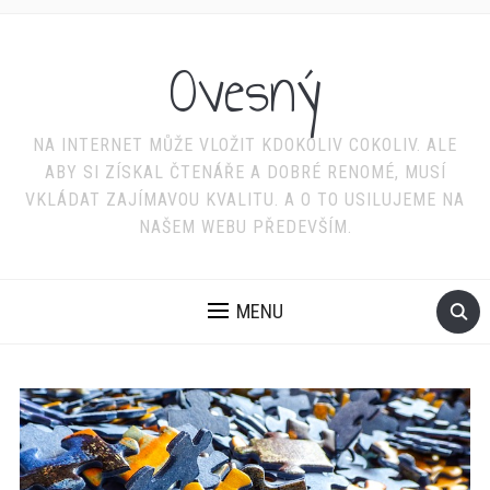
Ovesný
NA INTERNET MŮŽE VLOŽIT KDOKOLIV COKOLIV. ALE
ABY SI ZÍSKAL ČTENÁŘE A DOBRÉ RENOMÉ, MUSÍ
VKLÁDAT ZAJÍMAVOU KVALITU. A O TO USILUJEME NA
NAŠEM WEBU PŘEDEVŠÍM.
MENU