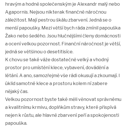
hravým a hodně společenským je Alexandr malý nebo
Agapornis. Nejsou nikterak finančně náročnou
záležitost. Mají pestrou škálu zbarvení. Jedná se o
menší papoušky. Mezi větší bych ráda zmínil papouška
Žako nebo šedého. Jsou hlučnějšími členy domácnosti
a ocení velkou pozornost. Finanční náročnost je větší,
jedná se většinou o desetitisíce.
K chovu se také váže dostatečně velký a vhodný
prostor pro umístění klece, vybavení, dovádění a
létání. A ano, samozřejmě vše rádi okusují a zkoumají. I
úklid samotné klece a prostoru kolem ní zabere
nějaký čas.
Velkou pozornost byste také měli věnovat správnému
a kvalitnímu krmivu, doplňkům stravy, které přispívá
nejen k růstu, ale hlavně zbarvení peří a spokojenosti
papouška.