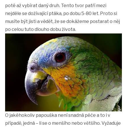
poté až vybírat daný druh. Tento tvor patří mezi
nejdéle se dožívající ptáka, po dobu 5-80 let. Proto si
musíte být jisti a vědět, že se dokážeme postarat o něj
po celou tuto dlouho dobu života.
O jakéhokoliv papouška není snadná péče a to i v
případě, jedná – li se o menšího nebo většího. Vyžaduje