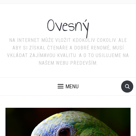
Ovesný
NA INTERNET MŮŽE VLOŽIT KDOKOLIV COKOLIV. ALE
ABY SI ZÍSKAL ČTENÁŘE A DOBRÉ RENOMÉ, MUSÍ
VKLÁDAT ZAJÍMAVOU KVALITU. A O TO USILUJEME NA
NAŠEM WEBU PŘEDEVŠÍM.
MENU