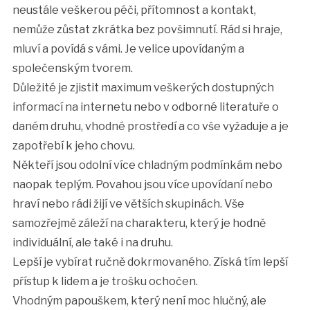
neustále veškerou péči, přítomnost a kontakt,
nemůže zůstat zkrátka bez povšimnutí. Rád si hraje,
mluví a povídá s vámi. Je velice upovídaným a
společenským tvorem.
Důležité je zjistit maximum veškerých dostupných
informací na internetu nebo v odborné literatuře o
daném druhu, vhodné prostředí a co vše vyžaduje a je
zapotřebí k jeho chovu.
Někteří jsou odolní více chladným podmínkám nebo
naopak teplým. Povahou jsou více upovídaní nebo
hraví nebo rádi žijí ve větších skupinách. Vše
samozřejmě záleží na charakteru, který je hodně
individuální, ale také i na druhu.
Lepší je vybírat ručně dokrmovaného. Získá tím lepší
přístup k lidem a je trošku ochočen.
Vhodným papouškem, který není moc hlučný, ale