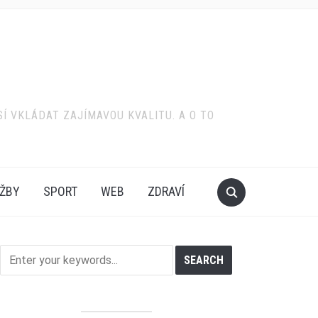
SÍ VKLÁDAT ZAJÍMAVOU KVALITU. A O TO
ŽBY
SPORT
WEB
ZDRAVÍ