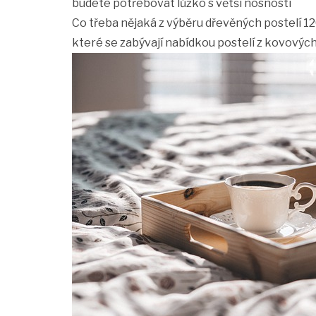
budete potřebovat lůžko s větší nosností
Co třeba nějaká z výběru
dřevěných postelí 1
které se zabývají nabídkou postelí z kovových