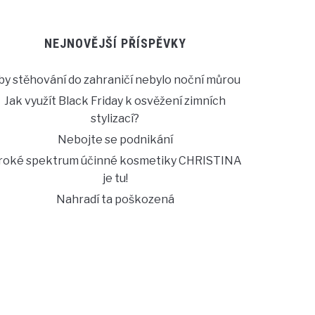
NEJNOVĚJŠÍ PŘÍSPĚVKY
by stěhování do zahraničí nebylo noční můrou
Jak využít Black Friday k osvěžení zimních
stylizací?
Nebojte se podnikání
iroké spektrum účinné kosmetiky CHRISTINA
je tu!
Nahradí ta poškozená