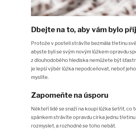
Dbejte na to, aby vám bylo př
Protože v posteli strávíte bezmála třetinu své
abyste byli se svým novým lůžkem opravdu spo
z dlouhodobého hlediska nemůžete být šťastní.
je lepší výběr lůžka nepodceňovat, neboť jeho k
myslíte.
Zapomeňte na úsporu
Někteří lidé se snaží na koupi lůžka šetřit, co
spánkem strávíte opravdu cirka jednu třetinu ž
rozmyslet, a rozhodně se toho nebát.