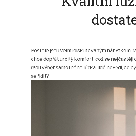
Kvalitní lů
dostat
Postele jsou velmi diskutovaným nábytkem. Má
chce dopřát určitý komfort, což se nejčastěji 
řadu výběr samotného lůžka, lidé nevědí, co by
se řídit?