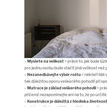
–
Myslete na velikost
= právě to, jak bude lůž
pro jednu osobu bude stačit jiná velikost než 
–
Nezanedbávejte výběr roštu
= někteří lidé 
tak důležitou oporu veškerého pohodlí při sp
–
Matrace je základ veškerého pohodlí
= práv
přičemž nezapomínejte ani na to, že po určit
–
Konstrukce je důležitá z hlediska životnost