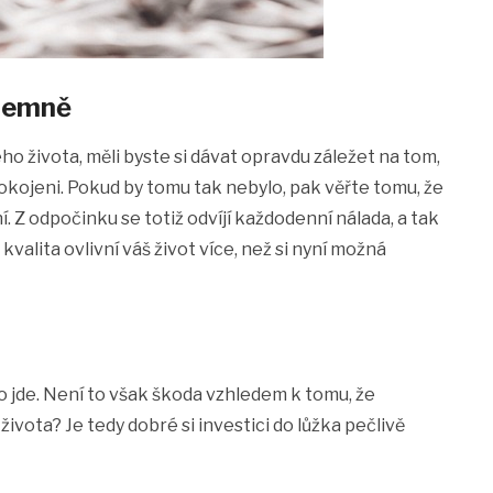
íjemně
ho života, měli byste si dávat opravdu záležet na tom,
kojeni. Pokud by tomu tak nebylo, pak věřte tomu, že
 Z odpočinku se totiž odvíjí každodenní nálada, a tak
valita ovlivní váš život více, než si nyní možná
 to jde. Není to však škoda vzhledem k tomu, že
ivota? Je tedy dobré si investici do lůžka pečlivě