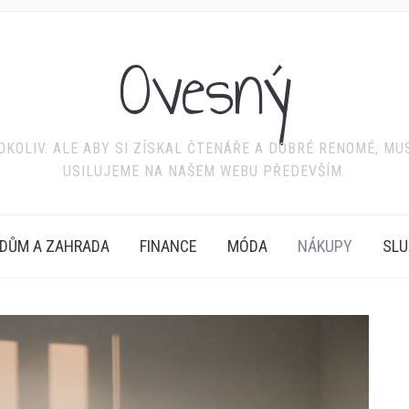
Ovesný
KOLIV. ALE ABY SI ZÍSKAL ČTENÁŘE A DOBRÉ RENOMÉ, MU
USILUJEME NA NAŠEM WEBU PŘEDEVŠÍM.
DŮM A ZAHRADA
FINANCE
MÓDA
NÁKUPY
SLU