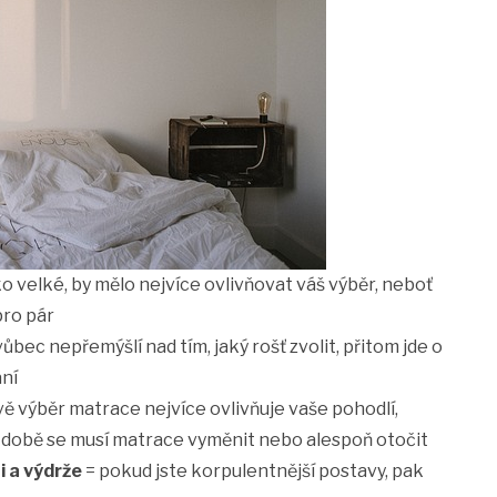
ko velké, by mělo nejvíce ovlivňovat váš výběr, neboť
pro pár
vůbec nepřemýšlí nad tím, jaký rošť zvolit, přitom jde o
aní
ě výběr matrace nejvíce ovlivňuje vaše pohodlí,
é době se musí matrace vyměnit nebo alespoň otočit
i a výdrže
= pokud jste korpulentnější postavy, pak