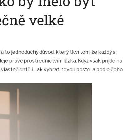
žko by mělo být
ečně velké
 to jednoduchý důvod, který tkví tom, že každý si
děje právě prostřednictvím lůžka. Když však přijde na
 vlastně chtěli. Jak vybrat novou postel a podle čeho